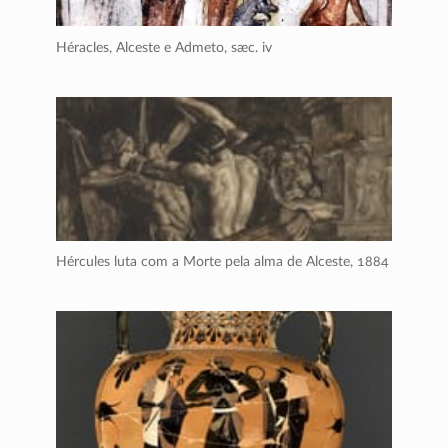
Héracles, Alceste e Admeto,
sæc. iv
Hércules luta com a Morte pela alma de Alceste,
1884