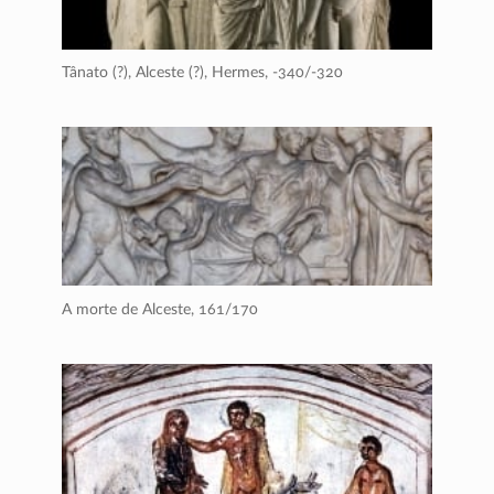
Tânato (?), Alceste (?), Hermes,
-340/-320
A morte de Alceste,
161/170