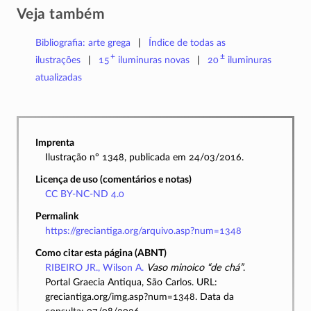
Veja também
Bibliografia: arte grega
Índice de todas as
+
±
ilustrações
15
iluminuras
novas
20
iluminuras
atualizadas
Imprenta
Ilustração nº 1348, publicada em 24/03/2016.
Licença de uso (comentários e notas)
CC BY-NC-ND 4.0
Permalink
https://greciantiga.org/arquivo.asp?num=1348
Como citar esta página (ABNT)
RIBEIRO JR., Wilson A.
Vaso minoico “de chá”
.
Portal Graecia Antiqua, São Carlos. URL:
greciantiga.org/img.asp?num=1348. Data da