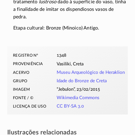
tratamento
lustroso
dado à superfície do vaso, tinha
a finalidade de imitar os dispendiosos vasos de
pedra.
Etapa cultural: Bronze (Minoico) Antigo.
registro nº
1348
proveniência
Vasiliki, Creta
acervo
Museu Arqueológico de Heraklion
grupo
Idade do Bronze de Creta
imagem
“Jebulon”, 23/02/2015
fonte / ©
Wikimedia Commons
licença de uso
CC BY-SA 3.0
Ilustrações relacionadas