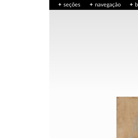
seções
navegação
b