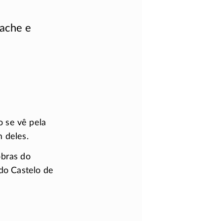
uache e
 se vê pela
 deles.
obras do
do Castelo de