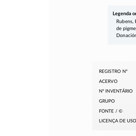
Legenda or
Rubens, 
de pigme
Donación
registro nº
acervo
nº inventário
grupo
fonte / ©
licença de us