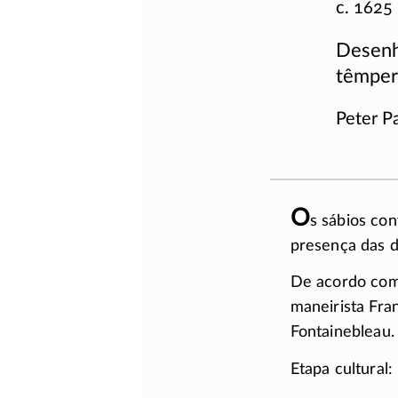
c. 1625
Desenh
têmper
Peter P
O
s sábios co
presença das d
De acordo com
maneirista Fra
Fontainebleau.
Etapa cultural: