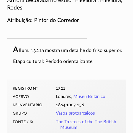
Ânfora decorada no estilo “Fikellura”. Fikellura,
Rodes
Atribuição: Pintor do Corredor
A
Ilum. 1321a mostra um detalhe do friso superior.
Etapa cultural: Período orientalizante.
registro nº
1321
acervo
Londres,
Museu Britânico
nº inventário
1864,1007.156
grupo
Vasos protoarcaicos
fonte / ©
The Trustees of the The British
Museum