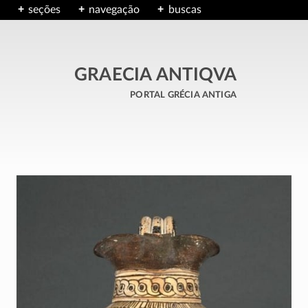
seções
navegação
buscas
GRAECIA ANTIQVA
portal grécia antiga