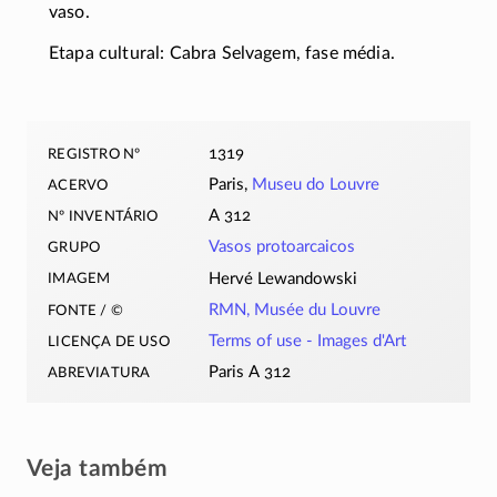
vaso.
Etapa cultural: Cabra Selvagem, fase média.
registro nº
1319
acervo
Paris,
Museu do Louvre
nº inventário
A 312
grupo
Vasos protoarcaicos
imagem
Hervé Lewandowski
fonte / ©
RMN, Musée du Louvre
licença de uso
Terms of use -
Images d'Art
abreviatura
Paris A 312
Veja também