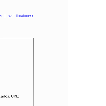
±
s
20
iluminuras
Carlos. URL: