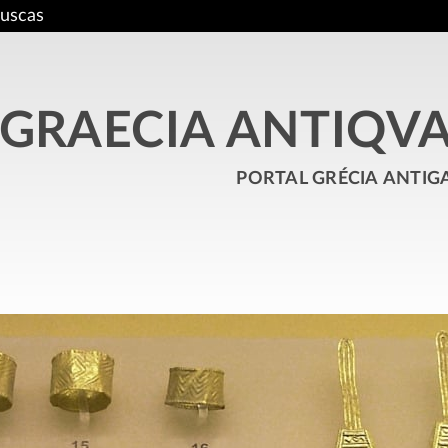
uscas
GRAECIA ANTIQV
portal grécia antig