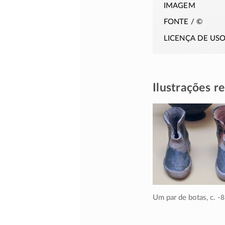
imagem
fonte / ©
licença de us
Ilustrações r
Um par de botas,
c. -