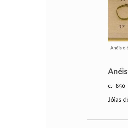
Anéis e 
Anéis
c. -850
Jóias d