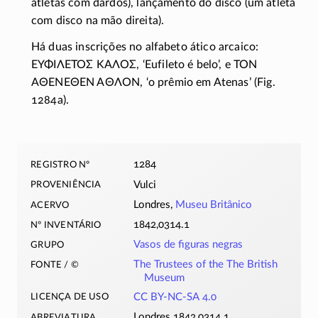
atletas com dardos), lançamento do disco (um atleta
com disco na mão direita).
Há duas inscrições no alfabeto ático arcaico:
ΕΥΦΙΛΕΤΟΣ ΚΑΛΟΣ
, ‘Eufileto é belo’, e
ΤΟΝ
ΑΘΕΝΕΘΕΝ ΑΘΛΟΝ
, ‘o prêmio em Atenas’ (Fig.
1284a).
registro nº
1284
proveniência
Vulci
acervo
Londres,
Museu Britânico
nº inventário
1842,0314.1
grupo
Vasos de figuras negras
fonte / ©
The Trustees of the The British
Museum
licença de uso
CC BY-NC-SA 4.0
abreviatura
Londres 1842,0314.1