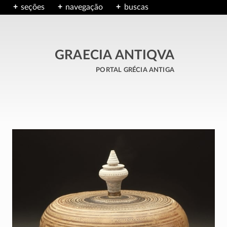
seções
navegação
buscas
GRAECIA ANTIQVA
portal grécia antiga