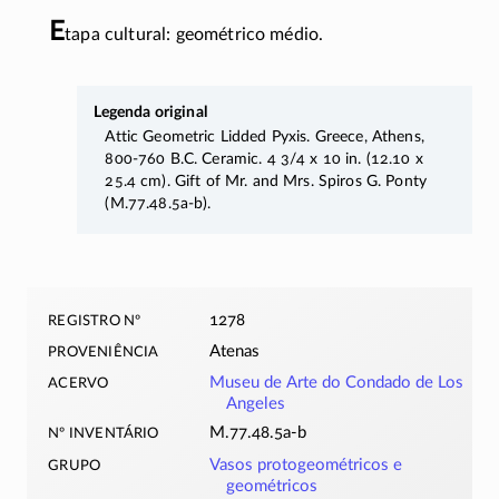
E
tapa cultural: geométrico médio.
Legenda original
Attic Geometric Lidded Pyxis. Greece, Athens,
800-760 B.C. Ceramic. 4 3/4 x 10 in. (12.10 x
25.4 cm). Gift of Mr. and Mrs. Spiros G. Ponty
(M.77.48.5a-b).
registro nº
1278
proveniência
Atenas
acervo
Museu de Arte do Condado de Los
Angeles
nº inventário
M.77.48.5a-b
grupo
Vasos protogeométricos e
geométricos