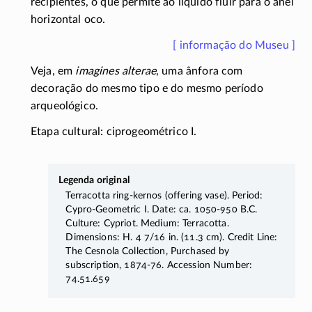
recipientes, o que permite ao líquido fluir para o anel
horizontal oco.
[ informação do Museu ]
Veja, em
imagines alterae
, uma ânfora com
decoração do mesmo tipo e do mesmo período
arqueológico.
Etapa cultural: ciprogeométrico I.
Legenda original
Terracotta
ring-kernos
(offering vase). Period:
Cypro-Geometric
I. Date: ca.
1050-950
B.C.
Culture: Cypriot. Medium: Terracotta.
Dimensions: H. 4 7/16 in. (11.3 cm). Credit Line:
The Cesnola Collection, Purchased by
subscription,
1874-76
. Accession Number:
74.51.659