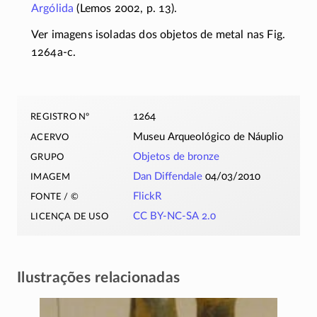
Argólida
(Lemos 2002, p. 13).
Ver imagens isoladas dos objetos de metal nas Fig.
1264a-c
.
registro nº
1264
acervo
Museu Arqueológico de Náuplio
grupo
Objetos de bronze
imagem
Dan Diffendale
04/03/2010
fonte / ©
FlickR
licença de uso
CC BY-NC-SA 2.0
Ilustrações relacionadas