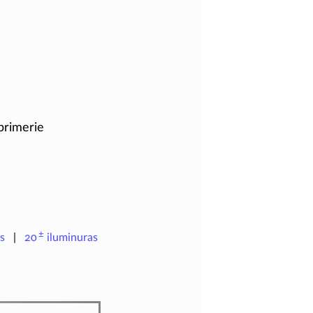
mprimerie
±
s
20
iluminuras