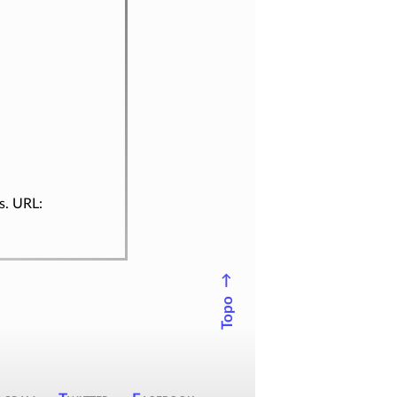
s. URL:
↑
Topo