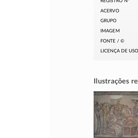
registro nº
acervo
grupo
imagem
fonte / ©
licença de us
Ilustrações r