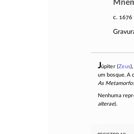
Mnem
c. 1676
Gravur
J
úpiter (
Zeus
)
um bosque. A c
As Metamorfo
Nenhuma repre
alterae
).