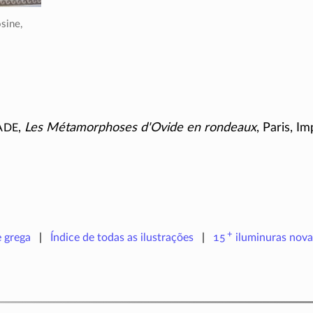
sine,
ade
,
Les Métamorphoses d'Ovide en rondeaux
, Paris, I
+
e grega
Índice de todas as ilustrações
15
iluminuras
nova