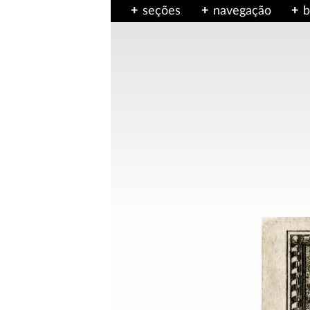
seções
navegação
b