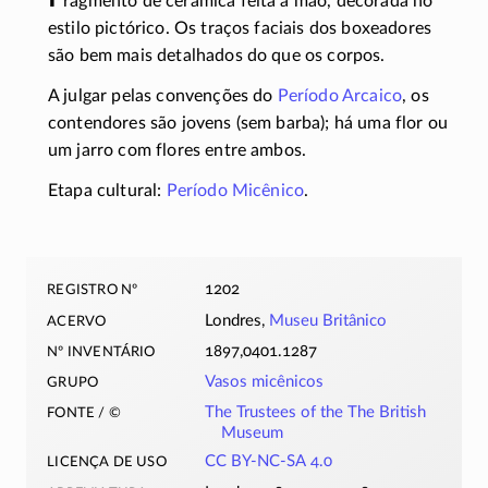
ragmento de cerâmica feita à mão, decorada no
estilo pictórico. Os traços faciais dos boxeadores
são bem mais detalhados do que os corpos.
A julgar pelas convenções do
Período Arcaico
, os
contendores são jovens (sem barba); há uma flor ou
um jarro com flores entre ambos.
Etapa cultural:
Período Micênico
.
registro nº
1202
acervo
Londres,
Museu Britânico
nº inventário
1897,0401.1287
grupo
Vasos micênicos
fonte / ©
The Trustees of the The British
Museum
licença de uso
CC BY-NC-SA 4.0