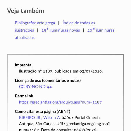
Veja também
Bibliografia: arte grega
Índice de todas as
+
±
ilustrações
15
iluminuras
novas
20
iluminuras
atualizadas
Imprenta
Ilustração nº 1187, publicada em 03/07/2016.
Licença de uso (comentários e notas)
CC BY-NC-ND 4.0
Permalink
https://greciantiga.org/arquivo.asp?num=1187
Como citar esta página (ABNT)
RIBEIRO JR., Wilson A.
Sátiro
. Portal Graecia
Antiqua, São Carlos. URL: greciantiga.org/img.asp?
num=1187. Data da consulta: 06/08/2026.