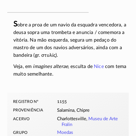
S
obre a proa de um navio da esquadra vencedora, a
deusa sopra uma trombeta e anuncia / comemora a
vitória. Na mão esquerda, segura um pedaço do
mastro de um dos navios adversários, ainda com a
bandeira (gr.
στυλίς
).
Veja, em
imagines alterae
, esculta de
Nice
com tema
muito semelhante.
registro nº
1155
proveniência
Salamina, Chipre
acervo
Charlottesville,
Museu de Arte
Fralin
grupo
Moedas