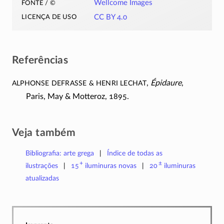
fonte / ©
Wellcome Images
licença de uso
CC BY 4.0
Referências
Alphonse Defrasse & Henri Lechat
,
Épidaure
,
Paris, May & Motteroz, 1895.
Veja também
Bibliografia: arte grega
Índice de todas as
+
±
ilustrações
15
iluminuras
novas
20
iluminuras
atualizadas