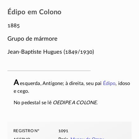
Édipo em Colono
1885
Grupo de mármore
Jean-Baptiste Hugues (1849/1930)
A
esquerda, Antígone; à direita, seu pai
Édipo
, idoso
e cego.
No pedestal se lê
OEDIPE A COLONE
.
registro nº
1091