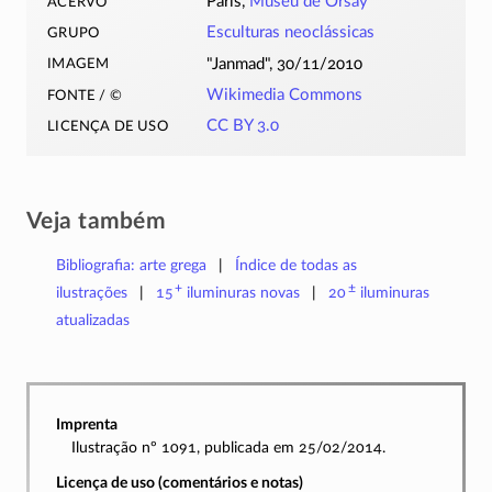
acervo
Paris,
Museu de Orsay
grupo
Esculturas neoclássicas
imagem
Janmad
, 30/11/2010
fonte / ©
Wikimedia Commons
licença de uso
CC BY 3.0
Veja também
Bibliografia: arte grega
Índice de todas as
+
±
ilustrações
15
iluminuras
novas
20
iluminuras
atualizadas
Imprenta
Ilustração nº 1091, publicada em 25/02/2014.
Licença de uso (comentários e notas)