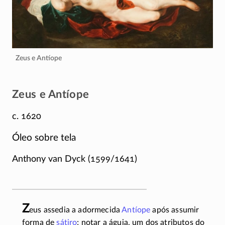
Zeus e Antíope
Zeus e Antíope
c. 1620
Óleo sobre tela
Anthony van Dyck
(1599/1641)
Z
eus assedia a adormecida
Antíope
após assumir
forma de
sátiro
; notar a águia, um dos atributos do