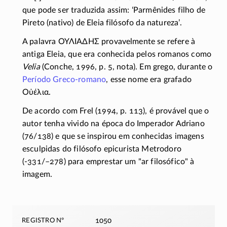
que pode ser traduzida assim: ʻParmênides filho de
Pireto (nativo) de Eleia filósofo da naturezaʼ.
A palavra
ΟΥΛΙΑΔΗΣ
provavelmente se refere à
antiga Eleia, que era conhecida pelos romanos como
Velia
(Conche, 1996, p. 5, nota). Em grego, durante o
Período
Greco-romano
, esse nome era grafado
Οὐέλια
.
De acordo com Frel (1994, p. 113), é provável que o
autor tenha vivido na época do Imperador Adriano
(
76/138
) e que se inspirou em conhecidas imagens
esculpidas do filósofo epicurista Metrodoro
(-331/–278)
para emprestar um "ar filosófico" à
imagem.
registro nº
1050