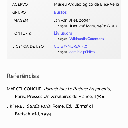
acervo
Museu Arqueológico de Elea-Velia
grupo
Bustos
imagem
Jan van Vliet, 2005?
1050a
Juan José Moral, 14/01/2010
fonte / ©
Livius.org
1050a
Wikimedia Commons
licença de uso
CC BY-NC-SA 4.0
1050a
domínio público
Referências
Marcel Conche
,
Parménide: Le Poème: Fragments
,
Paris, Presses Universitaires de France, 1996.
Jiří Frel
,
Studia varia
, Rome, Ed. 'L'Erma' di
Bretschneid, 1994.