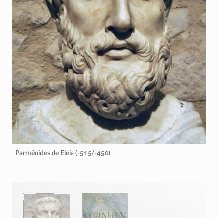
Parmênides de Eleia (-515/-450)