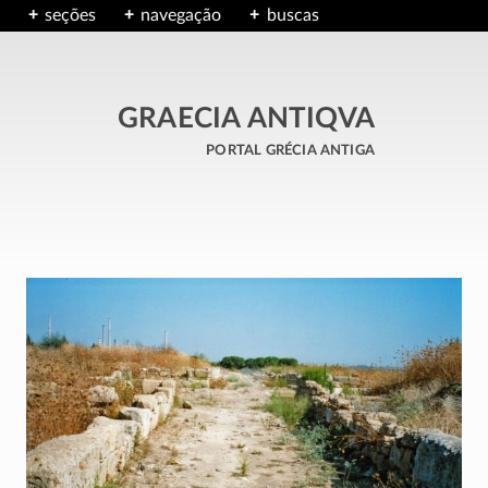
seções
navegação
buscas
GRAECIA ANTIQVA
portal grécia antiga