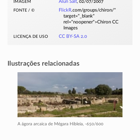
imagem
Alun Salt
, 02/07/2007
fonte / ©
FlickR
.com/groups/chiron/"
target="_blank"
rel="noopener">Chiron CC
Images
licença de uso
CC BY-SA 2.0
Ilustrações relacionadas
A ágora arcaica de Mégara Hibleia,
-650/600