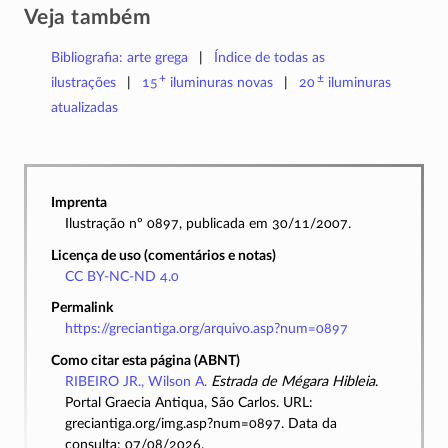
Veja também
Bibliografia: arte grega
Índice de todas as
+
±
ilustrações
15
iluminuras
novas
20
iluminuras
atualizadas
Imprenta
Ilustração nº 0897, publicada em 30/11/2007.
Licença de uso (comentários e notas)
CC BY-NC-ND 4.0
Permalink
https://greciantiga.org/arquivo.asp?num=0897
Como citar esta página (ABNT)
RIBEIRO JR., Wilson A.
Estrada de Mégara Hibleia
.
Portal Graecia Antiqua, São Carlos. URL:
greciantiga.org/img.asp?num=0897. Data da
consulta: 07/08/2026.