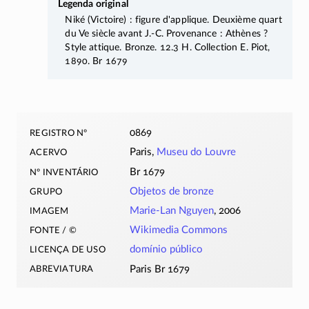
Legenda original
Niké (Victoire) : figure d'applique. Deuxième quart
du Ve siècle avant
J.-C.
Provenance : Athènes ?
Style attique. Bronze. 12.3 H. Collection E. Piot,
1890. Br 1679
registro nº
0869
acervo
Paris,
Museu do Louvre
nº inventário
Br 1679
grupo
Objetos de bronze
imagem
Marie-Lan Nguyen
, 2006
fonte / ©
Wikimedia Commons
licença de uso
domínio público
abreviatura
Paris Br 1679