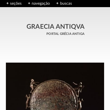
seções
navegação
buscas
GRAECIA ANTIQVA
portal grécia antiga