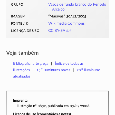
grupo
Vasos de fundo branco do Período
Arcaico
imagem
“Marsyas”, 30/12/2005
fonte / ©
Wikimedia Commons
licença de uso
CC BY-SA 2.5
Veja também
Bibliografia: arte grega
Índice de todas as
+
±
ilustrações
15
iluminuras
novas
20
iluminuras
atualizadas
Imprenta
Ilustração nº 0832, publicada em 03/09/2006.
Licença de uso (comentários e notas)