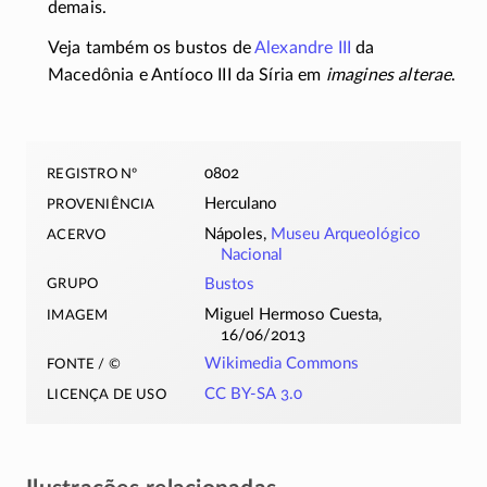
demais.
Veja também os bustos de
Alexandre III
da
Macedônia e Antíoco III da Síria em
imagines alterae
.
registro nº
0802
proveniência
Herculano
acervo
Nápoles,
Museu Arqueológico
Nacional
grupo
Bustos
imagem
Miguel Hermoso Cuesta,
16/06/2013
fonte / ©
Wikimedia Commons
licença de uso
CC BY-SA 3.0