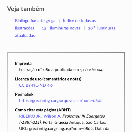
Veja também
Bibliografia: arte grega
Índice de todas as
+
±
ilustrações
15
iluminuras
novas
20
iluminuras
atualizadas
Imprenta
Ilustração nº 0802, publicada em 31/12/2004.
Licença de uso (comentários e notas)
CC BY-NC-ND 4.0
Permalink
https://greciantiga.org/arquivo.asp?num=0802
Como citar esta página (ABNT)
RIBEIRO JR., Wilson A.
Ptolomeu III Euergetes
(-288/-221)
. Portal Graecia Antiqua, São Carlos.
URL: greciantiga.org/img.asp?num=0802. Data da