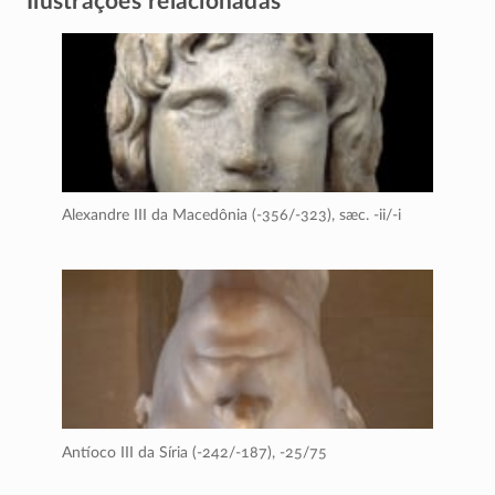
Ilustrações relacionadas
Alexandre III da Macedônia (-356/-323),
sæc. -ii/-i
Antíoco III da Síria (-242/-187),
-25/75