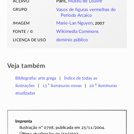
acervo
Paris,
Museu do Louvre
grupo
Vasos de figuras vermelhas do
Período Arcaico
imagem
Marie-Lan Nguyen
, 2007
fonte / ©
Wikimedia Commons
licença de uso
domínio público
Veja também
Bibliografia: arte grega
Índice de todas as
+
±
ilustrações
15
iluminuras
novas
20
iluminuras
atualizadas
Imprenta
Ilustração nº 0798, publicada em 25/11/2004.
Última atualização: 01/10/2007.