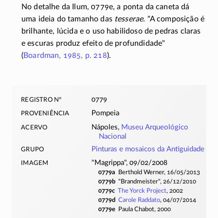
No detalhe da Ilum, 0779e, a ponta da caneta dá
uma ideia do tamanho das
tesserae
.
A composição é
brilhante, lúcida e o uso habilidoso de pedras claras
e escuras produz efeito de profundidade
(
Boardman, 1985, p. 218
).
registro nº
0779
proveniência
Pompeia
acervo
Nápoles,
Museu Arqueológico
Nacional
grupo
Pinturas e mosaicos da Antiguidade
imagem
Magrippa
, 09/02/2008
0779a
Berthold Werner, 16/05/2013
0779b
Brandmeister
, 26/12/2010
0779c
The Yorck Project
, 2002
0779d
Carole Raddato
, 04/07/2014
0779e
Paula Chabot, 2000