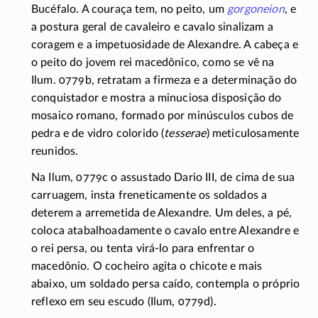
Bucéfalo. A couraça tem, no peito, um
gorgoneion
, e
a postura geral de cavaleiro e cavalo sinalizam a
coragem e a impetuosidade de Alexandre. A cabeça e
o peito do jovem rei macedônico, como se vê na
Ilum. 0779b, retratam a firmeza e a determinação do
conquistador e mostra a minuciosa disposição do
mosaico romano, formado por minúsculos cubos de
pedra e de vidro colorido (
tesserae
) meticulosamente
reunidos.
Na Ilum, 0779c o assustado Dario III, de cima de sua
carruagem, insta freneticamente os soldados a
deterem a arremetida de Alexandre. Um deles, a pé,
coloca atabalhoadamente o cavalo entre Alexandre e
o rei persa, ou tenta
virá-lo
para enfrentar o
macedônio. O cocheiro agita o chicote e mais
abaixo, um soldado persa caído, contempla o próprio
reflexo em seu escudo (Ilum, 0779d).