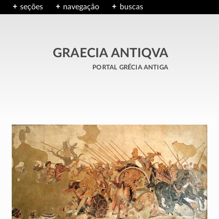
seções
navegação
buscas
GRAECIA ANTIQVA
portal grécia antiga