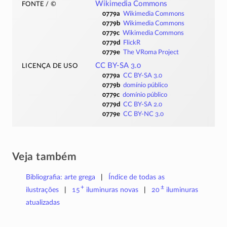
fonte / ©
Wikimedia Commons
0779a
Wikimedia Commons
0779b
Wikimedia Commons
0779c
Wikimedia Commons
0779d
FlickR
0779e
The VRoma Project
licença de uso
CC BY-SA 3.0
0779a
CC BY-SA 3.0
0779b
domínio público
0779c
domínio público
0779d
CC BY-SA 2.0
0779e
CC BY-NC 3.0
Veja também
Bibliografia: arte grega
Índice de todas as
+
±
ilustrações
15
iluminuras
novas
20
iluminuras
atualizadas