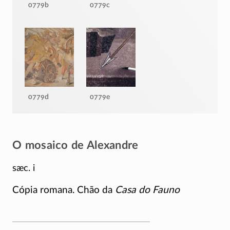
0779b
0779c
0779d
0779e
O mosaico de Alexandre
sæc. i
Cópia romana. Chão da
Casa do Fauno