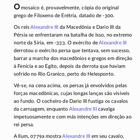
O
mosaico é, provavelmente, cópia do original
grego de Filoxeno de Erétria, datado de
-300
.
Os reis
Alexandre III
da Macedônia e Dario III da
Pérsia se enfrentaram na batalha de Isso, no extremo
norte da Síria, em
-333
. O exército de
Alexandre III
derrotou o exército persa que tentava, sem sucesso,
barrar a marcha dos macedônios e gregos em direção
à Fenícia e ao Egito, depois da derrota que haviam
sofrido no Rio Granico, perto do Helesponto.
Vê-se, na cena acima, os persas já envolvidos pelas
forças macedônicas, cujas longas lanças são visíveis
ao fundo. O cocheiro de Dario III fustiga os cavalos
da carruagem, enquanto
Alexandre III
cavalga
impetuosamente e com más intenções em direção ao
rei persa.
A Ilum, 0779a mostra
Alexandre III
em seu cavalo,