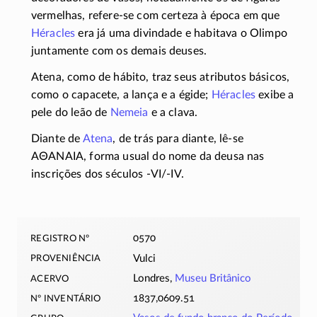
vermelhas,
refere-se
com certeza à época em que
Héracles
era já uma divindade e habitava o Olimpo
juntamente com os demais deuses.
Atena, como de hábito, traz seus atributos básicos,
como o capacete, a lança e a égide;
Héracles
exibe a
pele do leão de
Nemeia
e a clava.
Diante de
Atena
, de trás para diante,
lê-se
ΑΘΑΝΑΙΑ
, forma usual do nome da deusa nas
inscrições dos séculos
-VI/-IV
.
registro nº
0570
proveniência
Vulci
acervo
Londres,
Museu Britânico
nº inventário
1837,0609.51