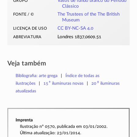
grupo
Vasos de fundo branco do Período
Clássico
fonte / ©
The Trustees of the The British
Museum
licença de uso
CC BY-NC-SA 4.0
abreviatura
Londres 1837,0609.51
Veja também
Bibliografia: arte grega
Índice de todas as
+
±
ilustrações
15
iluminuras
novas
20
iluminuras
atualizadas
Imprenta
Ilustração nº 0570, publicada em 03/01/2002.
Última atualização: 23/01/2014.