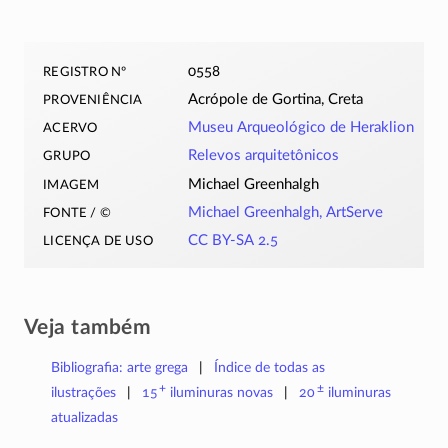
registro nº
0558
proveniência
Acrópole de Gortina, Creta
acervo
Museu Arqueológico de Heraklion
grupo
Relevos arquitetônicos
imagem
Michael Greenhalgh
fonte / ©
Michael Greenhalgh, ArtServe
licença de uso
CC BY-SA 2.5
Veja também
Bibliografia: arte grega
Índice de todas as
+
±
ilustrações
15
iluminuras
novas
20
iluminuras
atualizadas