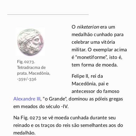
O
niketerion
era um
medalhão cunhado para
celebrar uma vitória
militar. O exemplar acima
é “monetiforme”, isto é,
Fig. 0273.
tem forma de moeda.
Tetradracma de
prata. Macedônia,
Felipe II, rei da
-359/-336
Macedônia, pai e
antecessor do famoso
Alexandre III
,
o Grande
, dominou as póleis gregas
em meados do século
-IV
.
Na
Fig. 0273
se vê moeda cunhada durante seu
reinado e os traços do reis são semelhantes aos do
medalhão.