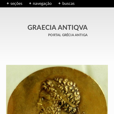
seções
navegação
buscas
GRAECIA ANTIQVA
portal grécia antiga