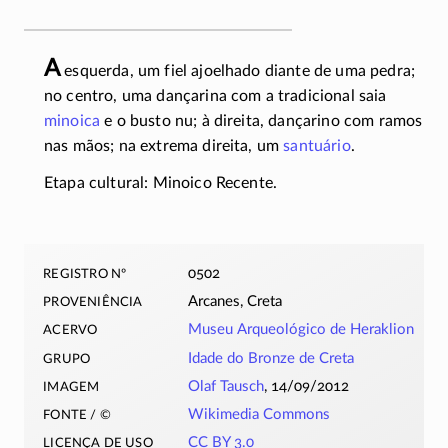
A
esquerda, um fiel ajoelhado diante de uma pedra;
no centro, uma dançarina com a tradicional saia
minoica
e o busto nu; à direita, dançarino com ramos
nas mãos; na extrema direita, um
santuário
.
Etapa cultural: Minoico Recente.
registro nº
0502
proveniência
Arcanes, Creta
acervo
Museu Arqueológico de Heraklion
grupo
Idade do Bronze de Creta
imagem
Olaf Tausch
, 14/09/2012
fonte / ©
Wikimedia Commons
licença de uso
CC BY 3.0