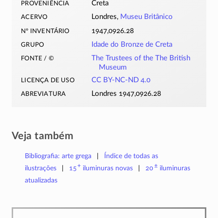
proveniência
Creta
acervo
Londres,
Museu Britânico
nº inventário
1947,0926.28
grupo
Idade do Bronze de Creta
fonte / ©
The Trustees of the The British
Museum
licença de uso
CC BY-NC-ND 4.0
abreviatura
Londres 1947,0926.28
Veja também
Bibliografia: arte grega
Índice de todas as
+
±
ilustrações
15
iluminuras
novas
20
iluminuras
atualizadas