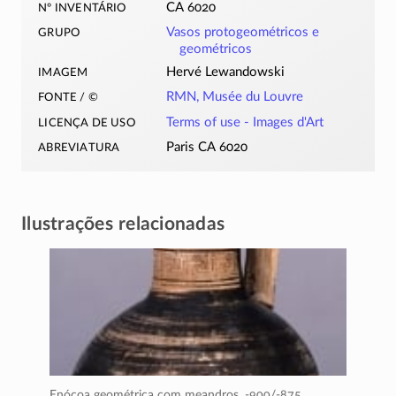
nº inventário
CA 6020
grupo
Vasos protogeométricos e
geométricos
imagem
Hervé Lewandowski
fonte / ©
RMN, Musée du Louvre
licença de uso
Terms of use -
Images d'Art
abreviatura
Paris CA 6020
Ilustrações relacionadas
Enócoa geométrica com meandros,
-900/-875