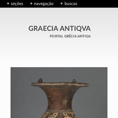
seções
navegação
buscas
GRAECIA ANTIQVA
portal grécia antiga