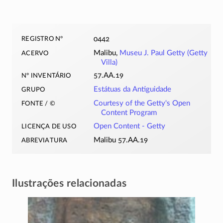
registro nº
0442
acervo
Malibu,
Museu J. Paul Getty (Getty
Villa)
nº inventário
57.AA.19
grupo
Estátuas da Antiguidade
fonte / ©
Courtesy of the Getty's Open
Content Program
licença de uso
Open Content - Getty
abreviatura
Malibu 57.AA.19
Ilustrações relacionadas