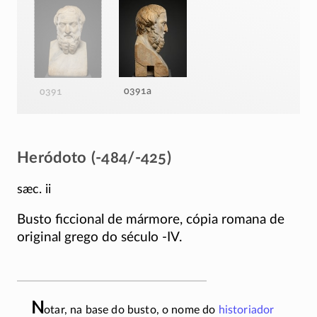
0391a
0391
Heródoto (-484/-425)
sæc. ii
Busto ficcional de mármore, cópia romana de
original grego do século
-IV
.
N
otar, na base do busto, o nome do
historiador