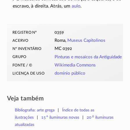
escravo, à direita. Atrás, um
aulo
.
registro nº
0359
acervo
Roma,
Museus Capitolinos
nº inventário
MC 0392
grupo
Pinturas e mosaicos da Antiguidade
fonte / ©
Wikimedia Commons
licença de uso
domínio público
Veja também
Bibliografia: arte grega
Índice de todas as
+
±
ilustrações
15
iluminuras
novas
20
iluminuras
atualizadas