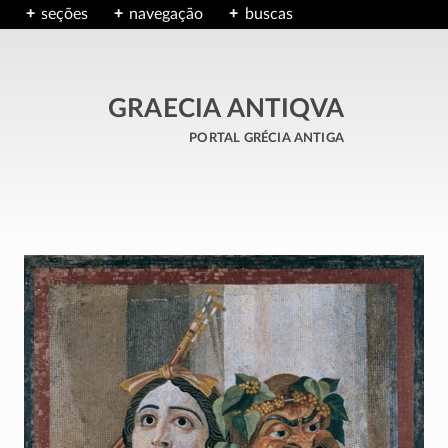
seções
navegação
buscas
GRAECIA ANTIQVA
portal grécia antiga