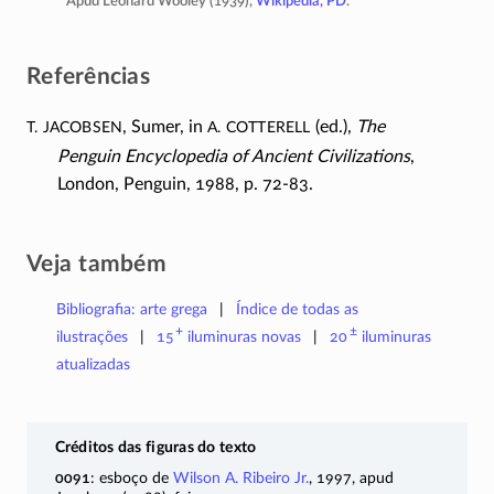
Apud Leonard Wooley (1939),
Wikipedia, PD
.
Referências
T. Jacobsen
A. Cotterell
, Sumer, in
(ed.),
The
Penguin Encyclopedia of Ancient Civilizations
,
London, Penguin, 1988, p.
72-83
.
Veja também
Bibliografia: arte grega
Índice de todas as
+
±
ilustrações
15
iluminuras
novas
20
iluminuras
atualizadas
Créditos das figuras do texto
0091
: esboço de
Wilson A. Ribeiro Jr.
, 1997, apud