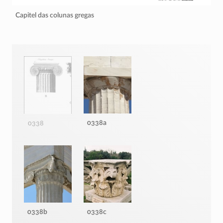
Capitel das colunas gregas
0338a
0338
0338b
0338c