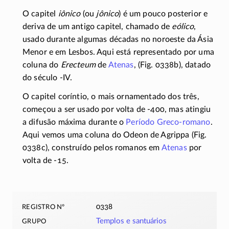
O capitel
iônico
(ou
jônico
) é um pouco posterior e
deriva de um antigo capitel, chamado de
eólico
,
usado durante algumas décadas no noroeste da Ásia
Menor e em Lesbos. Aqui está representado por uma
coluna do
Erecteum
de
Atenas
, (Fig. 0338b), datado
do século
-IV
.
O capitel coríntio, o mais ornamentado dos três,
começou a ser usado por volta de
-400
, mas atingiu
a difusão máxima durante o
Período
Greco-romano
.
Aqui vemos uma coluna do Odeon de Agrippa (Fig.
0338c), construído pelos romanos em
Atenas
por
volta de
-15
.
registro nº
0338
grupo
Templos e santuários