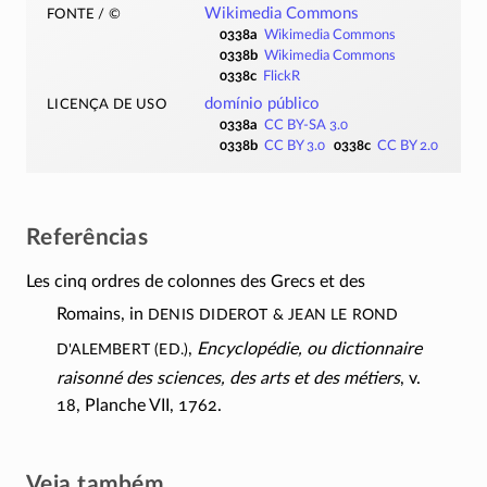
fonte / ©
Wikimedia Commons
0338a
Wikimedia Commons
0338b
Wikimedia Commons
0338c
FlickR
licença de uso
domínio público
0338a
CC BY-SA 3.0
0338b
CC BY 3.0
0338c
CC BY 2.0
Referências
Les cinq ordres de colonnes des Grecs et des
Denis Diderot & Jean le Rond
Romains, in
d'Alembert (ed.)
,
Encyclopédie, ou dictionnaire
raisonné des sciences, des arts et des métiers
, v.
18, Planche VII, 1762.
Veja também