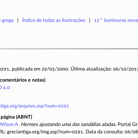
+
e grega
Índice de todas as ilustrações
15
iluminuras
nova
 0291, publicada em 29/05/2000. Última atualização: 06/10/201
(comentários e notas)
 4.0
antiga.org/arquivo.asp?num=0291
 página (ABNT)
Wilson A.
Hermes ajustando uma das sandálias aladas
. Portal G
RL: greciantiga.org/img.asp?num=0291. Data da consulta: 06/0