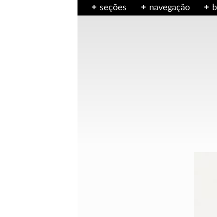
seções
navegação
b