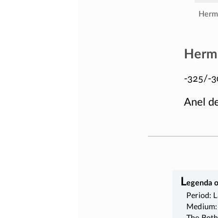
Herme
Herme
-325/-3
Anel d
L
egenda o
Period: L
Medium: 
The Both