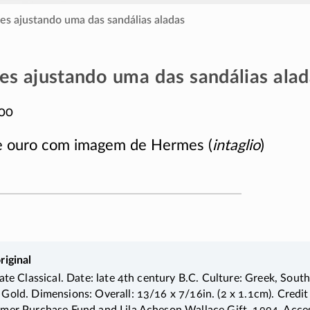
s ajustando uma das sandálias aladas
s ajustando uma das sandálias alad
00
e ouro com imagem de Hermes (
intaglio
)
riginal
ate Classical. Date: late 4th century B.C. Culture: Greek, South 
Gold. Dimensions: Overall: 13/16 x 7/16in. (2 x 1.1cm). Credit
mer Purchase Fund and Lila Acheson Wallace Gift, 1994. Acc