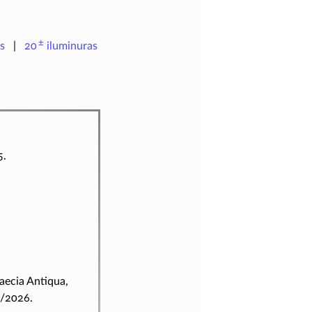
±
s
20
iluminuras
5.
raecia Antiqua,
8/2026.