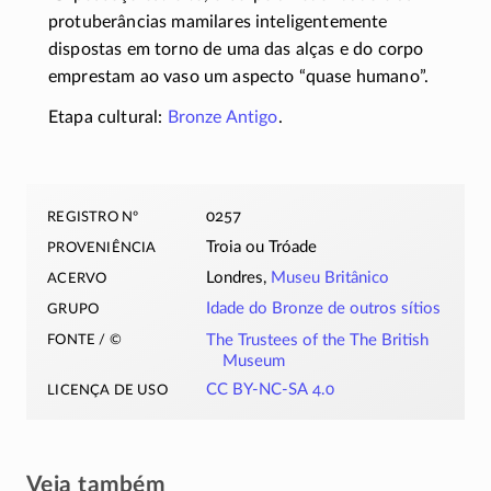
protuberâncias mamilares inteligentemente
dispostas em torno de uma das alças e do corpo
emprestam ao vaso um aspecto “quase humano”.
Etapa cultural:
Bronze Antigo
.
registro nº
0257
proveniência
Troia ou Tróade
acervo
Londres,
Museu Britânico
grupo
Idade do Bronze de outros sítios
fonte / ©
The Trustees of the The British
Museum
licença de uso
CC BY-NC-SA 4.0
Veja também