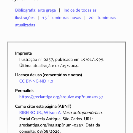
Bibliografia: arte grega
Índice de todas as
+
±
ilustrações
15
iluminuras
novas
20
iluminuras
atualizadas
Imprenta
Ilustração nº 0257, publicada em 19/01/1999.
Última atualização: 01/03/2004.
Licença de uso (comentários e notas)
CC BY-NC-ND 4.0
Permalink
https://greciantiga.org/arquivo.asp?num=0257
Como citar esta página (ABNT)
RIBEIRO JR., Wilson A.
Vaso antropomórfico
.
Portal Graecia Antiqua, São Carlos. URL:
greciantiga.org/img.asp?num=0257. Data da
consulta: 08/08/2026.