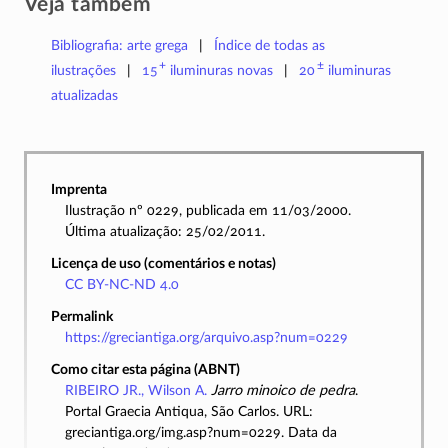
Veja também
Bibliografia: arte grega
Índice de todas as
+
±
ilustrações
15
iluminuras
novas
20
iluminuras
atualizadas
Imprenta
Ilustração nº 0229, publicada em 11/03/2000.
Última atualização: 25/02/2011.
Licença de uso (comentários e notas)
CC BY-NC-ND 4.0
Permalink
https://greciantiga.org/arquivo.asp?num=0229
Como citar esta página (ABNT)
RIBEIRO JR., Wilson A.
Jarro minoico de pedra
.
Portal Graecia Antiqua, São Carlos. URL:
greciantiga.org/img.asp?num=0229. Data da