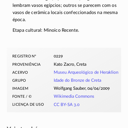
lembram vasos egípcios; outros se parecem com os
vasos de cerâmica locais confeccionados na mesma
época.
Etapa cultural: Minoico Recente.
registro nº
0229
proveniência
Kato Zacro, Creta
acervo
Museu Arqueológico de Heraklion
grupo
Idade do Bronze de Creta
imagem
Wolfgang Sauber, 04/04/2009
fonte / ©
Wikimedia Commons
licença de uso
CC BY-SA 3.0