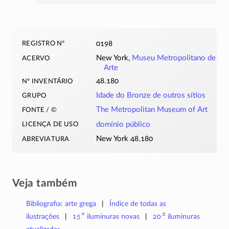
registro nº
0198
acervo
New York,
Museu Metropolitano de
Arte
nº inventário
48.180
grupo
Idade do Bronze de outros sítios
fonte / ©
The Metropolitan Museum of Art
licença de uso
domínio público
abreviatura
New York 48.180
Veja também
Bibliografia: arte grega
Índice de todas as
+
±
ilustrações
15
iluminuras
novas
20
iluminuras