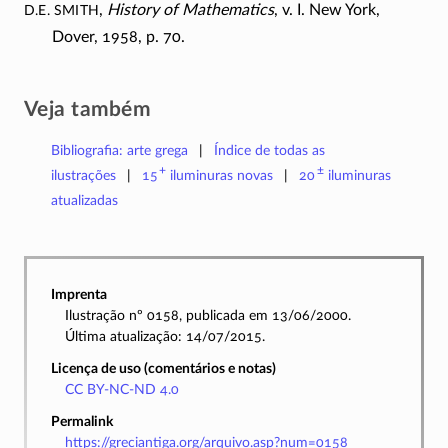
D.E. Smith
,
History of Mathematics
, v. I. New York,
Dover, 1958, p. 70.
Veja também
Bibliografia: arte grega
Índice de todas as
+
±
ilustrações
15
iluminuras
novas
20
iluminuras
atualizadas
Imprenta
Ilustração nº 0158, publicada em 13/06/2000.
Última atualização: 14/07/2015.
Licença de uso (comentários e notas)
CC BY-NC-ND 4.0
Permalink
https://greciantiga.org/arquivo.asp?num=0158