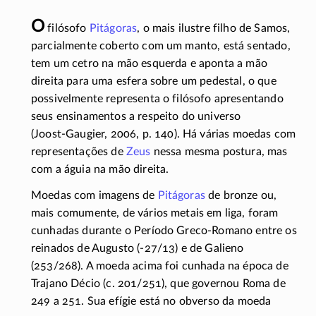
O
filósofo
Pitágoras
, o mais ilustre filho de Samos,
parcialmente coberto com um manto, está sentado,
tem um cetro na mão esquerda e aponta a mão
direita para uma esfera sobre um pedestal, o que
possivelmente representa o filósofo apresentando
seus ensinamentos a respeito do universo
(
Joost-Gaugier
, 2006, p. 140). Há várias moedas com
representações de
Zeus
nessa mesma postura, mas
com a águia na mão direita.
Moedas com imagens de
Pitágoras
de bronze ou,
mais comumente, de vários metais em liga, foram
cunhadas durante o Período
Greco-Romano
entre os
reinados de Augusto
(-27/13)
e de Galieno
(253/268)
. A moeda acima foi cunhada na época de
Trajano Décio (c.
201/251
), que governou Roma de
249 a 251. Sua efígie está no obverso da moeda