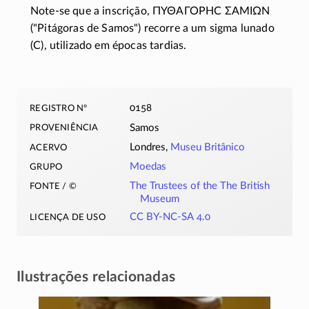
Note-se que a inscrição,
ΠΥΘΑΓΟΡΗϹ ΣΑΜΙΩΝ
("Pitágoras de Samos") recorre a um sigma lunado
(
Ϲ
), utilizado em épocas tardias.
registro nº
0158
proveniência
Samos
acervo
Londres,
Museu Britânico
grupo
Moedas
fonte / ©
The Trustees of the The British
Museum
licença de uso
CC BY-NC-SA 4.0
Ilustrações relacionadas