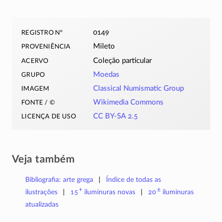
registro nº
0149
proveniência
Mileto
acervo
Coleção particular
grupo
Moedas
imagem
Classical Numismatic Group
fonte / ©
Wikimedia Commons
licença de uso
CC BY-SA 2.5
Veja também
Bibliografia: arte grega
Índice de todas as
+
±
ilustrações
15
iluminuras
novas
20
iluminuras
atualizadas