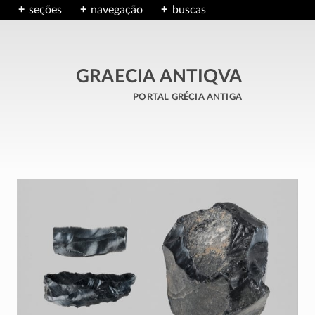
seções
navegação
buscas
GRAECIA ANTIQVA
portal grécia antiga