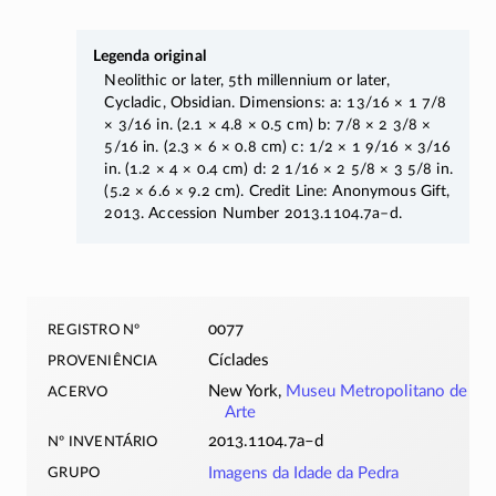
Legenda original
Neolithic or later, 5th millennium or later,
Cycladic, Obsidian. Dimensions: a: 13/16 × 1 7/8
× 3/16 in. (2.1 × 4.8 × 0.5 cm) b: 7/8 × 2 3/8 ×
5/16 in. (2.3 × 6 × 0.8 cm) c: 1/2 × 1 9/16 × 3/16
in. (1.2 × 4 × 0.4 cm) d: 2 1/16 × 2 5/8 × 3 5/8 in.
(5.2 × 6.6 × 9.2 cm). Credit Line: Anonymous Gift,
2013. Accession Number
2013.1104.7a–d.
registro nº
0077
proveniência
Cíclades
acervo
New York,
Museu Metropolitano de
Arte
nº inventário
2013.1104.7a–d
grupo
Imagens da Idade da Pedra