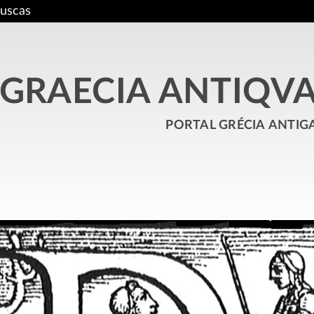
uscas
GRAECIA ANTIQV
portal grécia antig