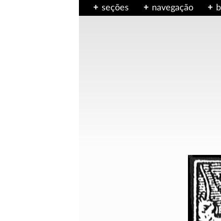
seções
navegação
b