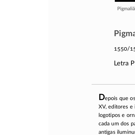
Pigmaliã
Pigma
1550/1
Letra P
D
epois que os
XV, editores 
logotipos e orn
cada um dos pa
antigas iluminu