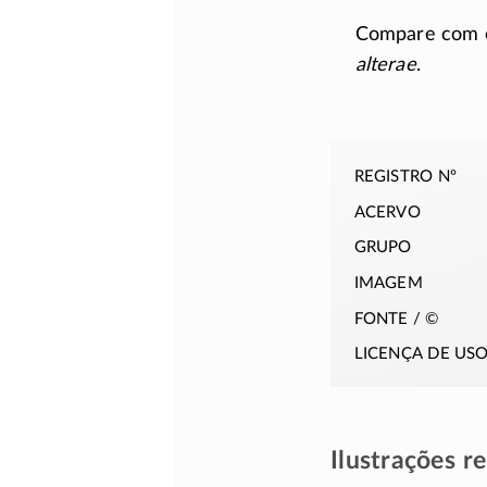
Compare com o
alterae
.
registro nº
acervo
grupo
imagem
fonte / ©
licença de us
Ilustrações r