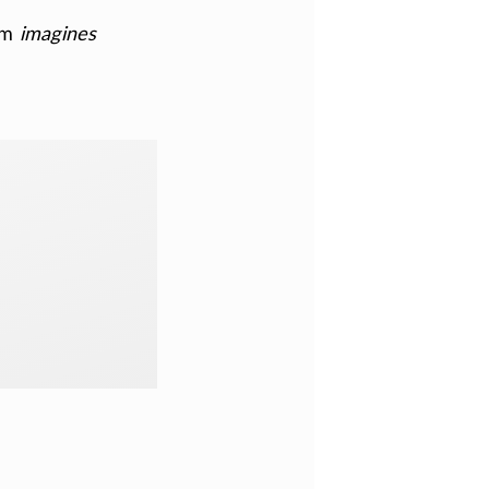
m
imagines