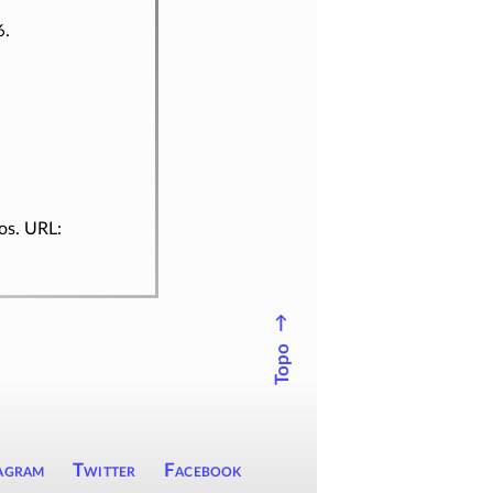
6.
los. URL:
↑
Topo
agram
Twitter
Facebook