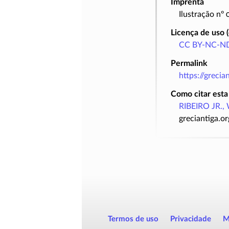
Imprenta
Ilustração nº
Licença de uso 
CC BY-NC-ND
Permalink
https://greci
Como citar esta
RIBEIRO JR., 
greciantiga.o
Termos de uso
Privacidade
M