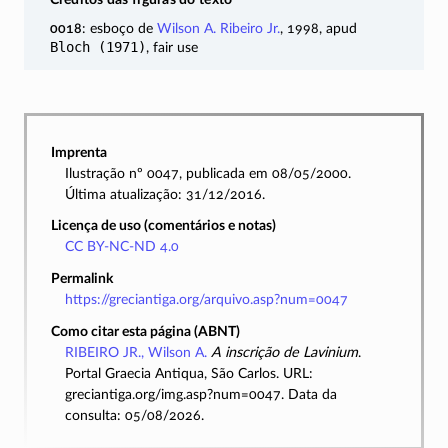
Créditos das figuras do texto
0018
: esboço de
Wilson A. Ribeiro Jr.
, 1998, apud
Bloch (1971)
, fair use
Imprenta
Ilustração nº 0047, publicada em 08/05/2000.
Última atualização: 31/12/2016.
Licença de uso (comentários e notas)
CC BY-NC-ND 4.0
Permalink
https://greciantiga.org/arquivo.asp?num=0047
Como citar esta página (ABNT)
RIBEIRO JR., Wilson A.
A inscrição de Lavinium
.
Portal Graecia Antiqua, São Carlos. URL:
greciantiga.org/img.asp?num=0047. Data da
consulta: 05/08/2026.