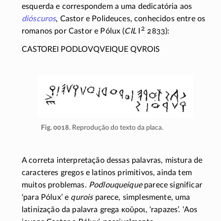
esquerda e correspondem a uma dedicatória aos
dióscuros
, Castor e Polideuces, conhecidos entre os
2
romanos por Castor e Pólux (
CIL
I
2833):
CASTOREI PODLOVQVEIQUE QVROIS
Fig. 0018
. Reprodução do texto da placa.
A correta interpretação dessas palavras, mistura de
caracteres gregos e latinos primitivos, ainda tem
muitos problemas.
Podlouqueique
parece significar
‘para Pólux’ e
qurois
parece, simplesmente, uma
latinização da palavra grega
κοῦροι
, ‘rapazes’. ‘Aos