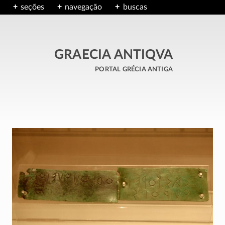
seções
navegação
buscas
GRAECIA ANTIQVA
portal grécia antiga