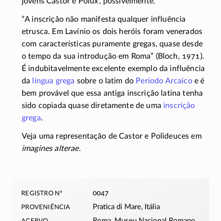
jovens Castor e Pólux’, possivelmente.
“A inscrição não manifesta qualquer influência
etrusca. Em Lavínio os dois heróis foram venerados
com características puramente gregas, quase desde
o tempo da sua introdução em Roma” (Bloch, 1971).
É indubitavelmente excelente exemplo da influência
da
língua grega
sobre o latim do
Período Arcaico
e é
bem provável que essa antiga inscrição latina tenha
sido copiada quase diretamente de uma
inscrição
grega
.
Veja uma representação de Castor e Polideuces em
imagines alterae
.
registro nº
0047
proveniência
Pratica di Mare, Itália
acervo
Roma, Museu Nacional Romano