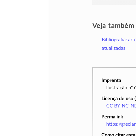
Veja também
Bibliografia: art
atualizadas
Imprenta
Ilustração nº
Licença de uso 
CC BY-NC-ND
Permalink
https://greci
Como citar esta