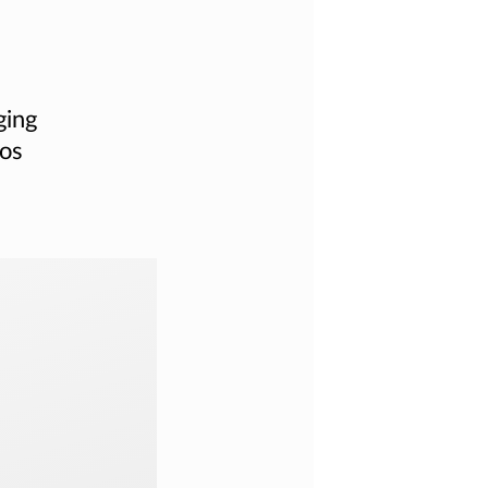
ging
hos