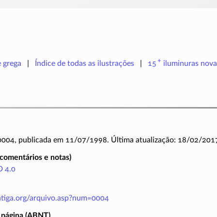
+
e grega
Índice de todas as ilustrações
15
iluminuras
nova
 0004, publicada em 11/07/1998. Última atualização: 18/02/201
(comentários e notas)
 4.0
antiga.org/arquivo.asp?num=0004
 página (ABNT)