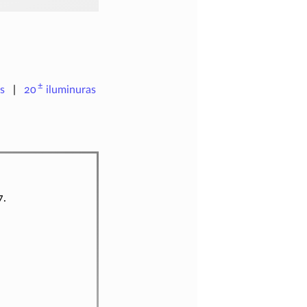
±
s
20
iluminuras
7.