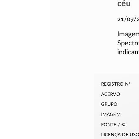
céu
21/09/
Imagem
Spectro
indica
registro nº
acervo
grupo
imagem
fonte / ©
licença de us