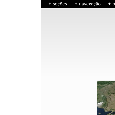
seções
navegação
b