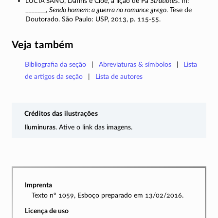
Lucia Sano
, Dáfnis e Cloé, a lição de Pã
Stratiótes
. In:
_______,
Sendo homem: a guerra no romance grego
. Tese de
Doutorado. São Paulo: USP, 2013, p.
115-55.
Veja também
Bibliografia da seção
Abreviaturas & símbolos
Lista
de artigos da seção
Lista de autores
Créditos das ilustrações
Iluminuras
. Ative o link das imagens.
Imprenta
Texto nº 1059, Esboço preparado em 13/02/2016.
Licença de uso