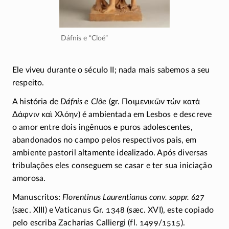
Dáfnis e “Cloé”
Ele viveu durante o século II; nada mais sabemos a seu
respeito.
A história de
Dáfnis e Clôe
(gr.
Ποιμενικῶν τών κατὰ
Δάφνιν καὶ Χλόην
) é ambientada em Lesbos e descreve
o amor entre dois ingênuos e puros adolescentes,
abandonados no campo pelos respectivos pais, em
ambiente pastoril altamente idealizado. Após diversas
tribulações eles conseguem se casar e ter sua iniciação
amorosa.
Manuscritos:
Florentinus Laurentianus conv. soppr. 627
(sæc. XIII) e Vaticanus Gr. 1348 (sæc. XVI), este copiado
pelo escriba Zacharias Calliergi (fl.
1499/1515)
.