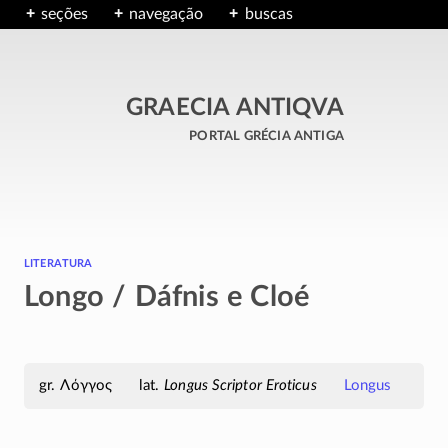
seções
navegação
buscas
GRAECIA ANTIQVA
portal grécia antiga
literatura
Longo / Dáfnis e Cloé
Λόγγος
Longus Scriptor Eroticus
Longus