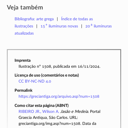
Veja também
Bibliografia: arte grega
Índice de todas as
+
±
ilustrações
15
iluminuras
novas
20
iluminuras
atualizadas
Imprenta
Ilustração nº 1508, publicada em 16/11/2024.
Licença de uso (comentários e notas)
CC BY-NC-ND 4.0
Permalink
https://greciantiga.org/arquivo.asp?num=1508
Como citar esta página (ABNT)
RIBEIRO JR., Wilson A.
Jasão e Medeia
. Portal
Graecia Antiqua, São Carlos. URL:
greciantiga.org/img.asp?num=1508. Data da