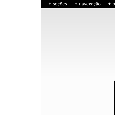
seções
navegação
b