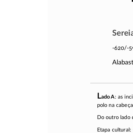
Serei
-620/-5
Alabast
L
ado A
: as in
polo na cabeça,
Do outro lado 
Etapa cultural: