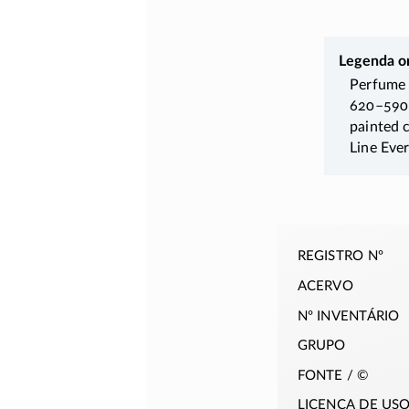
Legenda or
Perfume f
620–590 
painted c
Line Eve
registro nº
acervo
nº inventário
grupo
fonte / ©
licença de us